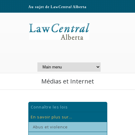
Au sujet de Law
Central
Alberta
Contactez-nous
A Website of the
Centre for Public Legal
Education of Alberta
Médias et Internet
Connaître les lois
En savoir plus sur...
Abus et violence