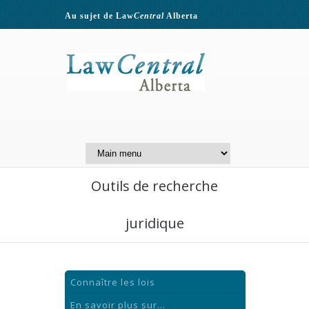
Au sujet de Law
Central
Alberta
Contactez-nous
A Website of the
Centre for Public Legal
Education of Alberta
Outils de recherche
juridique
Connaître les lois
En savoir plus sur...