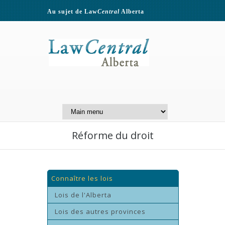
Au sujet de Law
Central
Alberta
Contactez-nous
A Website of the
Centre for Public Legal
Education of Alberta
Réforme du droit
Connaître les lois
Lois de l'Alberta
Lois des autres provinces