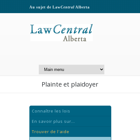
Au sujet de Law
Central
Alberta
Contactez-nous
A Website of the
Centre for Public Legal
Education of Alberta
Plainte et plaidoyer
Connaître les lois
En savoir plus sur...
Trouver de l'aide